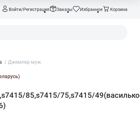
Войти/Регистрация
Заказы
Избранное
Корзина
а
/
Джемпер муж.
еларусь)
s7415/85,s7415/75,s7415/49(васильков
6)