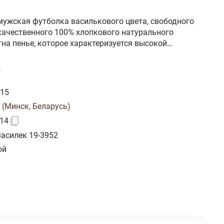
мужская футболка василькового цвета, свободного
качественного 100% хлопкового натурального
на пенье, которое характеризуется высокой
тью, воздухопроницаемостью, безопасностью для
еничностью. Удачная конструкция, надежные
и
, текстурированные нити, специальные закрепки на
я долговечности изделия при соблюдении правил по
415
одель s7415
 (Минск, Беларусь)
14
Василек 19-3952
ой