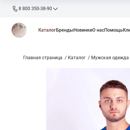
8 800 350-38-90
8 800 350-38-90
Каталог
Бренды
Новинки
О нас
Помощь
Кл
бесплатно
+7 905 640-33-00
+7 906 640-33-00
Главная страница
zakaz@stkaluga.ru
/
Каталог
/
Мужская одежда
Пн - Вс: 10:00 - 18:00
г. Калуга, ул. Ленина 121