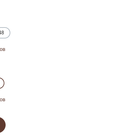
48
ов
ов