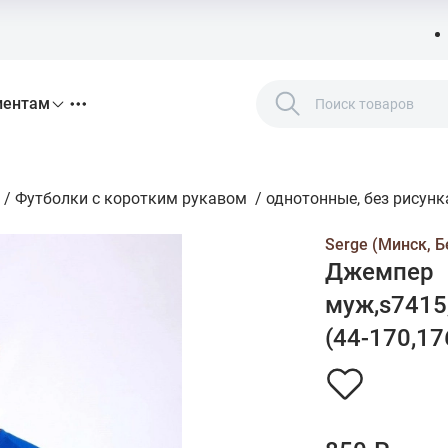
иентам
/
Футболки с коротким рукавом
/
однотонные, без рисунк
Serge (Минск, Б
Джемпер
муж,s7415,
(44-170,17