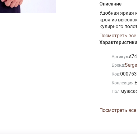
Описание
Удобная яркая 
кроя из высоко
кулирного полот
гигроскопичнос
Посмотреть все
здоровья, гиги
Характеристик
эластичные швы
швах - гаранти
s7
Артикул:
уходу за ним. М
Serge
Бренд:
000753
Код:
Коллекция:
мужск
Пол:
Посмотреть все