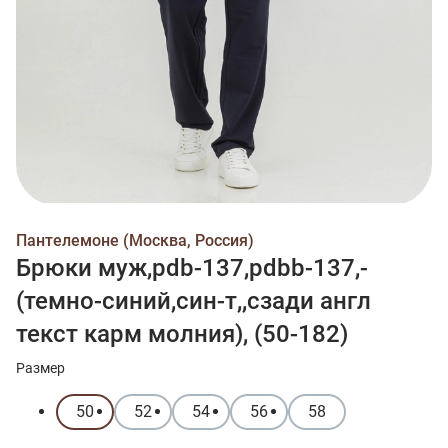
Пантелемоне (Москва, Россия)
Брюки муж,pdb-137,pdbb-137,-
(темно-синий,син-т,,сзади англ
текст карм молния), (50-182)
Размер
50
52
54
56
58