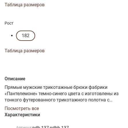
Таблица размеров
Рост
182
Таблица размеров
Описание
Прямые мужские трикотажные брюки фабрики
«Пантелемоне» темно-синего цвета с изготовлены из
тонкого футерованного трикотажного полотна с
лайкрой. 95% хлопка в его составе обеспечивают
Посмотреть все
хорошие гигроскопичность и воздухопроницаемость.
Характеристики
Лайкра делает полотно более стабильным по форме и
прочным. Брюки прямые, среднего объема. Нижние
pdb-137,pdbb-137
Артикул: