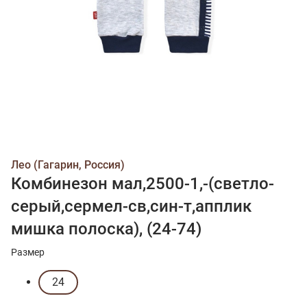
Лео (Гагарин, Россия)
Комбинезон мал,2500-1,-(светло-
серый,сермел-св,син-т,апплик
мишка полоска), (24-74)
Размер
24