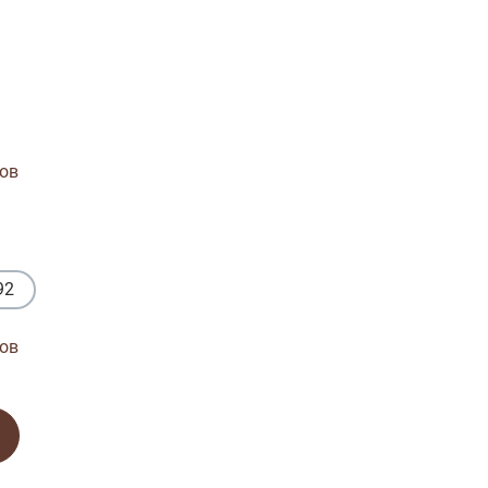
ов
92
ов