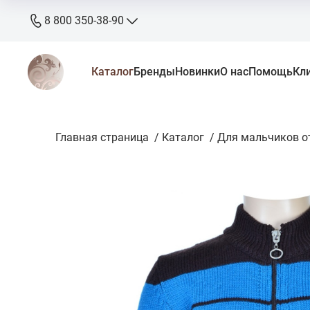
8 800 350-38-90
8 800 350-38-90
Каталог
Бренды
Новинки
О нас
Помощь
Кл
бесплатно
+7 905 640-33-00
+7 906 640-33-00
Главная страница
zakaz@stkaluga.ru
/
Каталог
/
Для мальчиков от
Пн - Вс: 10:00 - 18:00
г. Калуга, ул. Ленина 121