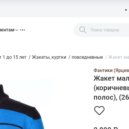
иентам
 1 до 15 лет
/
Жакеты, куртки
/
повседневные
/
Жакет ма
Фантики (Ярцев
Жакет мал
(коричнев
полос), (2