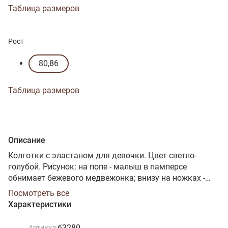
Таблица размеров
Рост
80,86
Таблица размеров
Описание
Колготки с эластаном для девочки. Цвет светло-
голубой. Рисунок: на попе - малыш в памперсе
обнимает бежевого медвежонка; внизу на ножках -
бежевый медвежонок и голубой зайчик, а ниже - белые
Посмотреть все
горошинки. Легко тянутся, мягко облегают. На попе
Характеристики
два шва. Посадка глубокая - подходит для памперса.
Хлопок 70%. Цвет бледно-голубой. Колготки голубые,
б3280
Артикул: