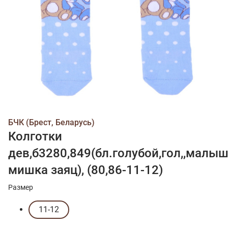
БЧК (Брест, Беларусь)
Колготки
дев,б3280,849(бл.голубой,гол,,малы
мишка заяц), (80,86-11-12)
Размер
11-12