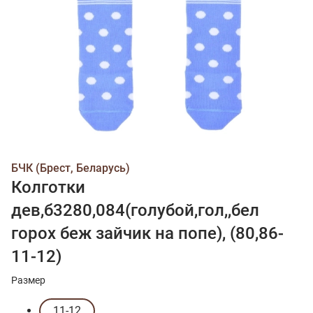
БЧК (Брест, Беларусь)
Колготки
дев,б3280,084(голубой,гол,,бел
горох беж зайчик на попе), (80,86-
11-12)
Размер
11-12