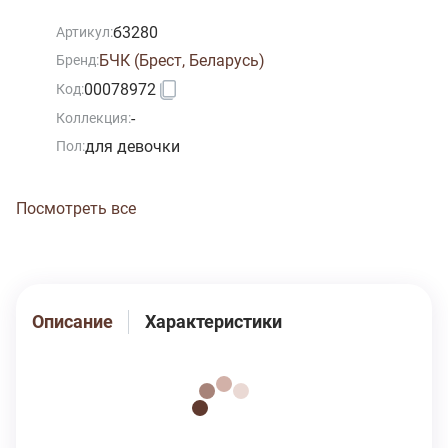
Колготки голубые, небесно-голубые, насыщенно
голубые, небесные, лазурно-голубые, цвет незабудки,
б3280
Артикул:
светло-васильковые. Модель колготки 14С3280 Рис.
БЧК (Брест, Беларусь)
Бренд:
084
00078972
Код:
-
Коллекция:
для девочки
Пол:
Посмотреть все
Описание
Характеристики