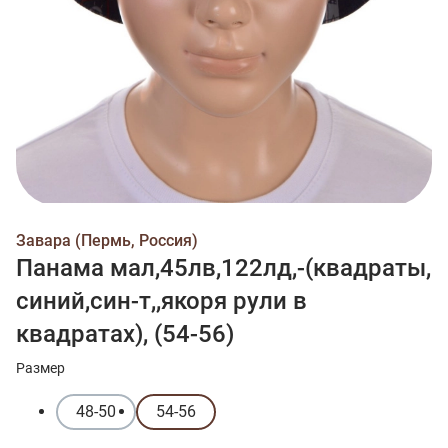
Завара (Пермь, Россия)
Панама мал,45лв,122лд,-(квадраты,
синий,син-т,,якоря рули в
квадратах), (54-56)
Размер
48-50
54-56