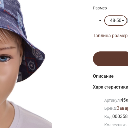
Размер
48-50
Таблица размер
В корзину
Описание
Характеристик
45л
Артикул:
Зава
Бренд:
000358
Код:
-
Коллекция: