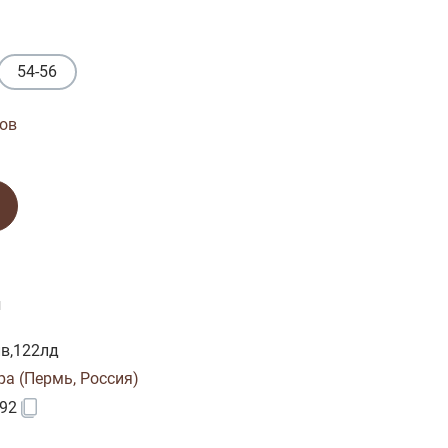
54-56
ов
и
в,122лд
ра (Пермь, Россия)
92