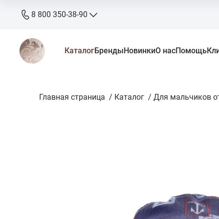
8 800 350-38-90
8 800 350-38-90
Каталог
Бренды
Новинки
О нас
Помощь
Кл
бесплатно
+7 905 640-33-00
+7 906 640-33-00
Главная страница
zakaz@stkaluga.ru
/
Каталог
/
Для мальчиков от
Пн - Вс: 10:00 - 18:00
г. Калуга, ул. Ленина 121