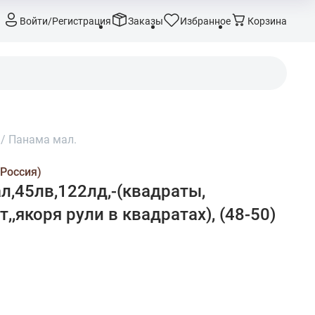
Войти/Регистрация
Заказы
Избранное
Корзина
/
Панама мал.
 Россия)
л,45лв,122лд,-(квадраты,
т,,якоря рули в квадратах), (48-50)