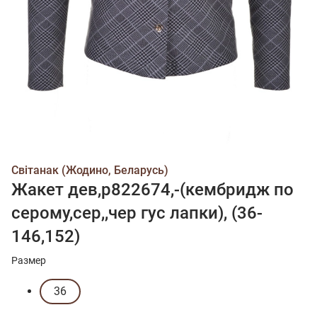
Свiтанак (Жодино, Беларусь)
Жакет дев,р822674,-(кембридж по
серому,сер,,чер гус лапки), (36-
146,152)
Размер
36