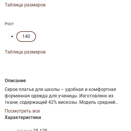
Таблица размеров
Рост
140
Таблица размеров
Описание
Серое платье для школы – удобная и комфортная
форменная одежда для ученицы. Изготовлено из
ткани, содержащей 42% вискозы. Модель средней
длины, с отрезной линией талии, с внутренними
Посмотреть все
карманами в боковых швах юбки, с длинными
Характеристики
прямыми рукавами и воротником стойкой. На спинке
длинная застежка-молния, аккуратно вшитая в
75-175
Артикул: