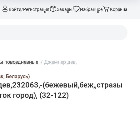
Войти/Регистрация
Заказы
Избранное
Корзина
ы повседневные
/
Джемпер дев.
к, Беларусь)
ев,232063,-(бежевый,беж,,стразы
ок город), (32-122)