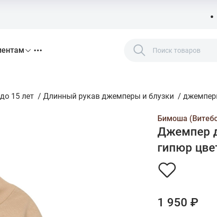
иентам
до 15 лет
/
Длинный рукав джемперы и блузки
/
джемпер
Бимоша (Витебс
Джемпер д
гипюр цвет
1 950 ₽