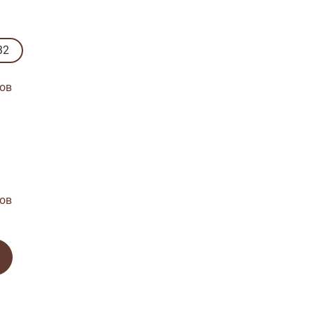
32
ов
ов