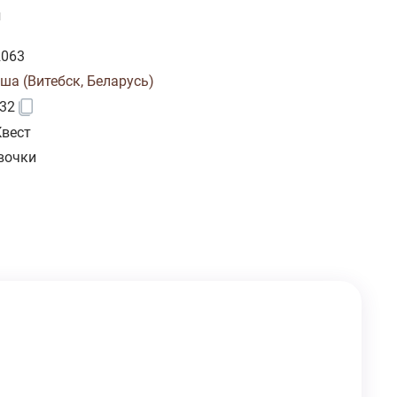
и
2063
ша (Витебск, Беларусь)
32
Квест
вочки