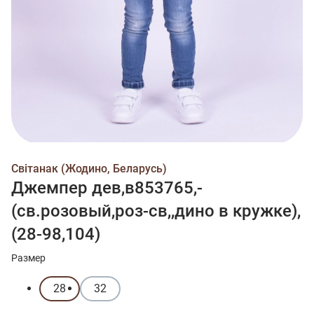
Свiтанак (Жодино, Беларусь)
Джемпер дев,в853765,-
(св.розовый,роз-св,,дино в кружке),
(28-98,104)
Размер
28
32