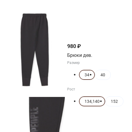
980 ₽
Брюки дев.
Размер
34
40
Рост
134,140
152