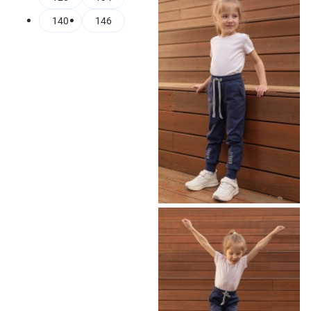
140
146