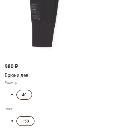
980 ₽
Брюки дев.
Размер
40
Рост
158