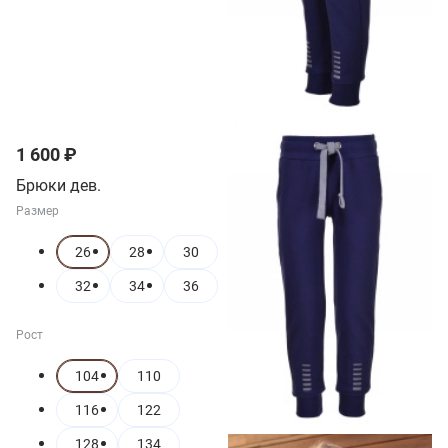
1 600 ₽
Брюки дев.
Размер
26
28
30
32
34
36
Рост
104
110
116
122
128
134