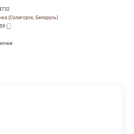
4732
нка (Солигорск, Беларусь)
59
вочки