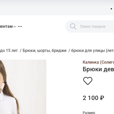
иентам
до 15 лет
/
Брюки, шорты, бриджи
/
брюки для улицы (лето
Калинка (Солиг
Брюки дев,
2 100 ₽
Размер