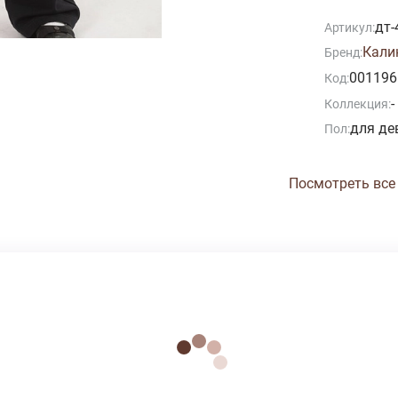
дт-
Артикул:
Кали
Бренд:
001196
Код:
-
Коллекция:
для де
Пол:
Посмотреть все