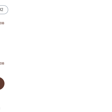
32
ов
ов
и