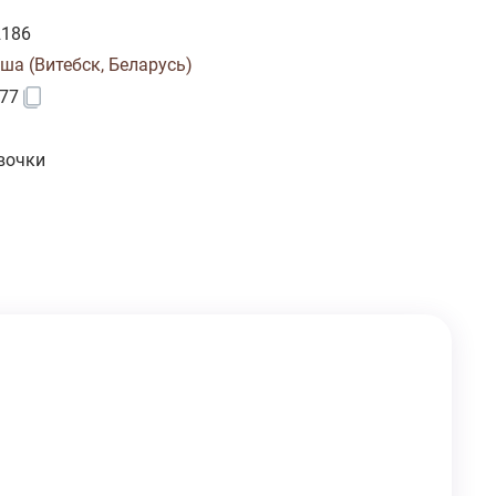
2186
ша (Витебск, Беларусь)
77
вочки