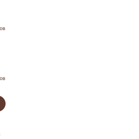
ов
ов
и