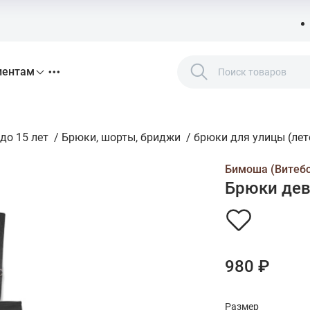
иентам
до 15 лет
/
Брюки, шорты, бриджи
/
брюки для улицы (лето
Бимоша (Витебс
Брюки дев,
980 ₽
Размер