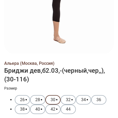
Альера (Москва, Россия)
Бриджи дев,б2.03,-(черный,чер,,),
(30-116)
Размер
26
28
30
32
34
36
38
40
42
44